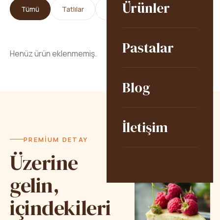
Ürünler
Tümü
Tatlılar
Pastalar
Kurabiyeler
Ç
Pastalar
Henüz ürün eklenmemiş.
Blog
İletişim
PREMIUM DETAY
Üzerine
Muz
Çilek
Kivi
Krema
gelin,
içindekileri